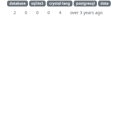
database
sqlite3
crystal-lang
postgresql
data
2
0
0
0
4
over 3 years ago