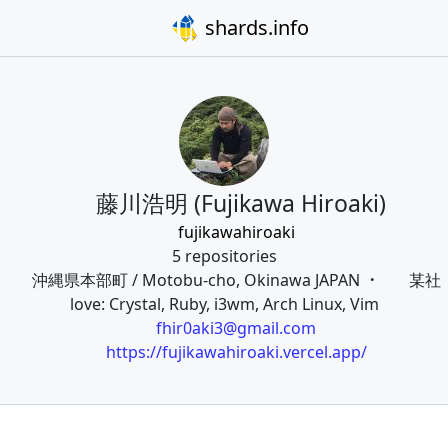
shards.info
藤川浩明 (Fujikawa Hiroaki)
fujikawahiroaki
5 repositories
沖縄県本部町 / Motobu-cho, Okinawa JAPAN
某社
love: Crystal, Ruby, i3wm, Arch Linux, Vim
fhir0aki3@gmail.com
https://fujikawahiroaki.vercel.app/