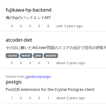
fujikawa-hp-backend
俺のhpのバックエンドAPI
0
0
0
0
8
over 3 years ago
atcoder-diet
その日に解いたAtCoder問題のスコアの合計で翌日の摂
crystal
kemal
joke
atcoder
5
0
0
0
3
about 3 years ago
forked from
jgaskins/postgis
postgis
PostGIS extensions for the Crystal Postgres client
1
0
0
2
1
about 3 years ago